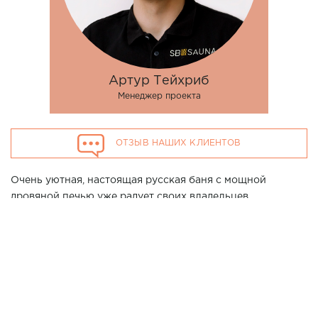
Артур Тейхриб
Менеджер проекта
ОТЗЫВ НАШИХ КЛИЕНТОВ
Очень уютная, настоящая русская баня с мощной
дровяной печью уже радует своих владельцев.
Хотите повторить данный проект у Вас дома? Позвоните
нашим специалистам в г. Славянск-на-Кубани по
телефону 7 (861) 21-02-114
1700*3150*2400
Размер парной:
ИСПОЛЬЗОВАНЫ МАТЕРИАЛЫ: