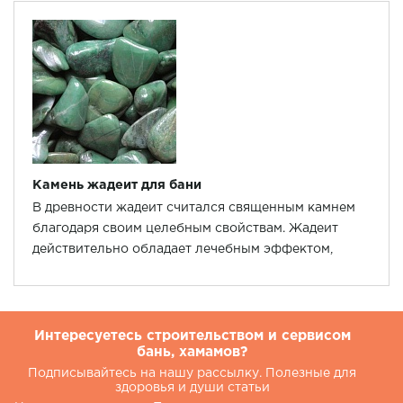
Камень жадеит для бани
В древности жадеит считался священным камнем
благодаря своим целебным свойствам. Жадеит
действительно обладает лечебным эффектом,
который лучше всего раскрывается именно при
нагревании.
Интересуетесь строительством и сервисом
бань, хамамов?
Подписывайтесь на нашу рассылку. Полезные для
здоровья и души статьи